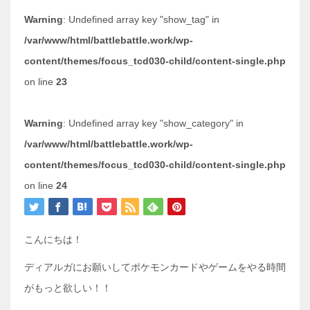
Warning
: Undefined array key "show_tag" in
/var/www/html/battlebattle.work/wp-
content/themes/focus_tcd030-child/content-single.php
on line
23
Warning
: Undefined array key "show_category" in
/var/www/html/battlebattle.work/wp-
content/themes/focus_tcd030-child/content-single.php
on line
24
こんにちは！
ディアルガにお願いしてポケモンカードやゲームをやる時間
がもっと欲しい！！