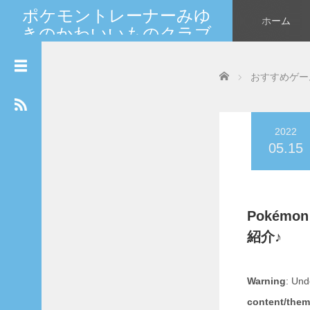
ポケモントレーナーみゆ
ホーム
きのかわいいものクラブ
カ
新しいポケモンやカードの情報を大人女子が発信★
レ
世界中のマイフレンドへGO！
ン
Home
おすすめゲー
ダ
ー
2026年8月
2022
月
火
水
木
金
土
日
05.15
1
2
3
4
5
6
7
8
9
Pokém
10
11
12
13
14
15
16
紹介♪
17
18
19
20
21
22
23
24
25
26
27
28
29
30
Warning
: Und
31
content/them