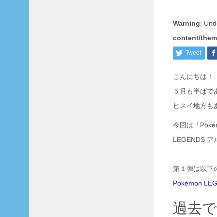
«
7
Warning
: Und
月
content/them
Tweet
こんにちは！
月
５月も半ばで
別
ヒスイ地方も
月
別
今回は「Pok
LEGENDS
第１弾は以下の
Pokémon
過去