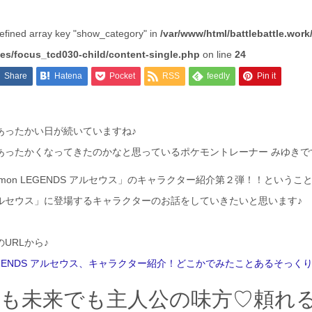
efined array key "show_category" in
/var/www/html/battlebattle.work
es/focus_tcd030-child/content-single.php
on line
24
Share
Hatena
Pocket
RSS
feedly
Pin it
あったかい日が続いていますね♪
あったかくなってきたのかなと思っているポケモントレーナー みゆきで
émon LEGENDS アルセウス」のキャラクター紹介第２弾！！ということで
 アルセウス」に登場するキャラクターのお話をしていきたいと思います♪
URLから♪
 LEGENDS アルセウス、キャラクター紹介！どこかでみたことあるそっく
でも未来でも主人公の味方♡頼れ