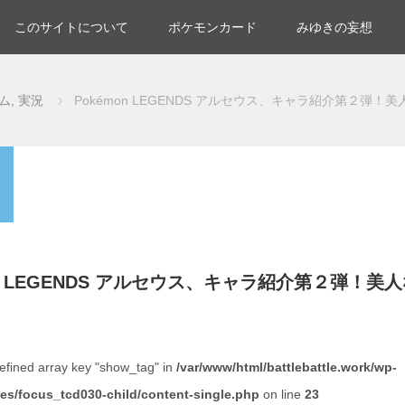
このサイトについて
ポケモンカード
みゆきの妄想
ム
,
実況
Pokémon LEGENDS アルセウス、キャラ紹介第２弾！
on LEGENDS アルセウス、キャラ紹介第２弾！
efined array key "show_tag" in
/var/www/html/battlebattle.work/wp-
es/focus_tcd030-child/content-single.php
on line
23