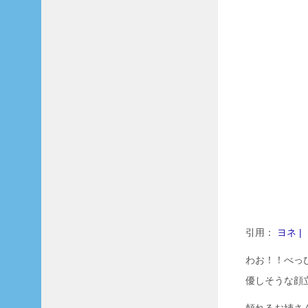
引用：
ヨネ |
わお！！べっ
優しそうな顔