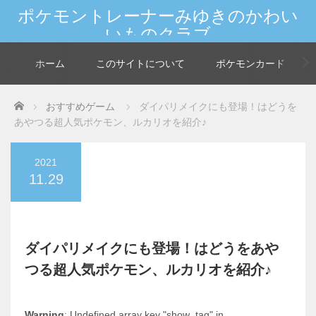
ポケモントレーナーみゆきのかわい
いものクラブ
新しいポケモンやカードの情報を大人女子が発信★世界中のマイフレンド
へGO！
ホーム
このサイトについて
ポケモンカード
Home
おすすめゲーム
ダイパリメイクにも登場！はどうを
あやつる超人気ポケモン、ルカリオを紹介♪
2021
11.29
ダイパリメイクにも登場！はどうをあや
つる超人気ポケモン、ルカリオを紹介♪
Warning
: Undefined array key "show_tag" in