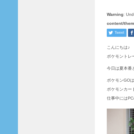
«
7
Warning
: Und
月
content/them
Tweet
こんにちは♪
月
ポケモントレ
別
月
今日は夏本番
別
ポケモンGO
ポケモンカー
仕事中にはP