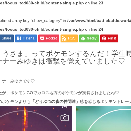
es/focus_tcd030-child/content-single.php
on line
23
efined array key "show_category" in
/var/www/html/battlebattle.work
es/focus_tcd030-child/content-single.php
on line
24
Share
Hatena
Pocket
RSS
feedly
Pin it
ょうさま」ってポケモンするんだ！学生
ーナーみゆきは衝撃を覚えていました♡
ーナーみゆきです♡
たが、ポケモンGOでカロス地方のポケモンが実装されましたね♡
のポケモンよりも
「どうぶつの森の仲間達」
感を感じるポケモントレーナ