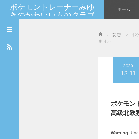
ポケモントレーナーみゆ
ホーム
きのかわいいものクラブ
カ
新しいポケモンやカードの情報を大人女子が発信★
レ
世界中のマイフレンドへGO！
ン
Home
妄想
ポ
ダ
まり♪♪
ー
2026年8月
月
火
水
木
金
土
日
2020
12.11
1
2
3
4
5
6
7
8
9
10
11
12
13
14
15
16
ポケモン
17
18
19
20
21
22
23
高級北欧
24
25
26
27
28
29
30
31
Warning
: Und