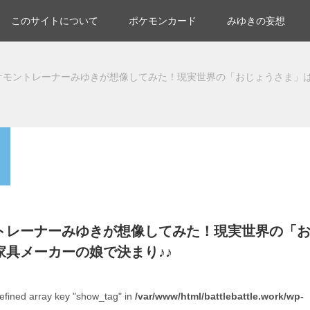
このサイトについて
ポケモンカード
みゆきの妄想
ケモントレーナーみゆきが想像してみた！現実世界の「おじょうさま」
トレーナーみゆきが想像してみた！現実世界の「
家具メーカーの娘で決まり♪♪
efined array key "show_tag" in
/var/www/html/battlebattle.work/wp-