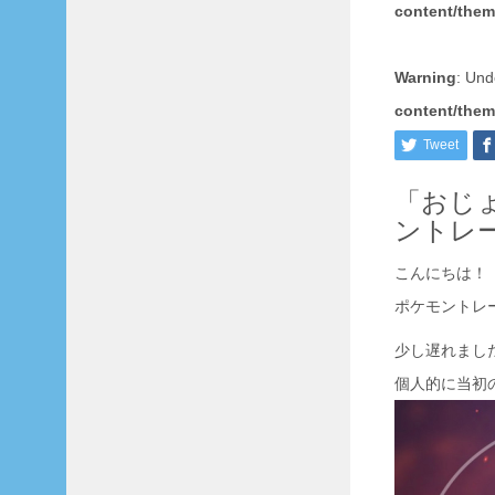
content/them
«
7
月
Warning
: Und
content/them
Tweet
「おじ
月
ントレ
別
月
別
こんにちは！
ポケモントレ
少し遅れまし
個人的に当初